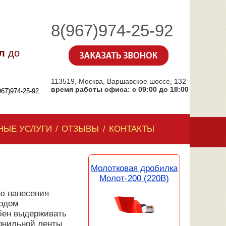
8(967)974-25-92
л
до
113519, Москва, Варшавское шоссе, 132
время работы офиса: с 09:00 до 18:00
67)974-25-92.
НЫЕ УСЛУГИ
/
ОТЗЫВЫ
/
КОНТАКТЫ
Молотковая дробилка
Молот-200 (220В)
ю нанесения
тодом
обен выдерживать
ернильной ленты