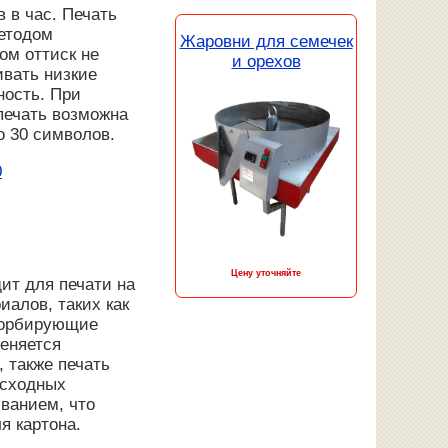
в в час. Печать
методом
Жаровни для семечек
ом оттиск не
и орехов
вать низкие
ность. При
печать возможна
о 30 символов.
0
Цену уточняйте
ит для печати на
иалов, таких как
бсорбирующие
меняется
 также печать
асходных
ванием, что
я картона.