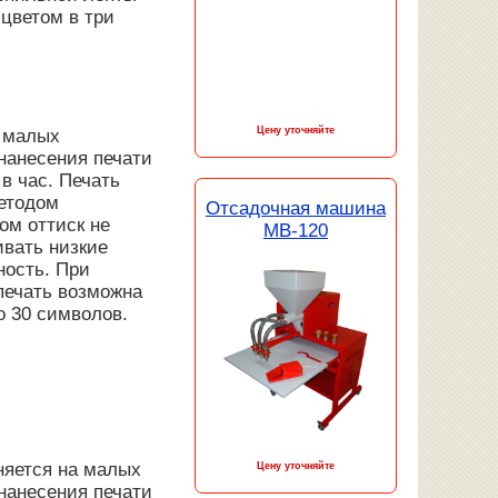
цветом в три
Цену уточняйте
а малых
нанесения печати
 в час. Печать
методом
Отсадочная машина
ом оттиск не
MB-120
вать низкие
ность. При
печать возможна
о 30 символов.
няется на малых
Цену уточняйте
нанесения печати