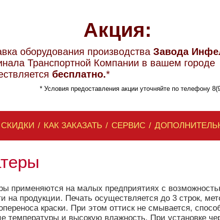
Акция:
авка оборудования производства
Завода Инфе
инала Транспортной Компании в вашем городе
ествляется
бесплатно.
*
* Условия предоставления акции уточняйте по телефону 8(9
 СКИДКИ
/
КАК ЗАКАЗАТЬ
/
СЕРВИС
/
ДОПОЛНИТЕЛЬ
теры
ры применяются на малых предприятиях с возможность
ти на продукции. Печать осуществляется до 3 строк, ме
опереноса краски. При этом оттиск не смывается, спос
ие температуры и высокую влажность. При установке ч