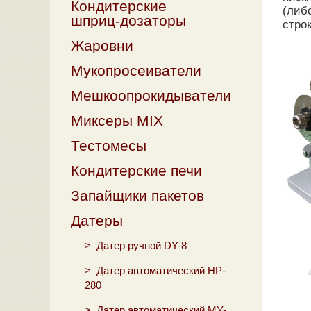
Кондитерские
(либ
шприц-дозаторы
стро
Жаровни
Мукопросеиватели
Мешкоопрокидыватели
Миксеры MIX
Тестомесы
Кондитерские печи
Запайщики пакетов
Датеры
>
Датер ручной DY-8
>
Датер автоматический HP-
280
>
Датер автоматический MY-