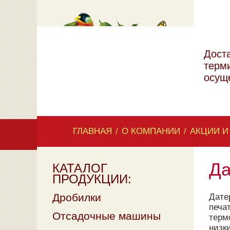
Дост
терм
осущ
ГЛАВНАЯ
/
О КОМПАНИИ
/
АКЦИИ И
Да
КАТАЛОГ
ПРОДУКЦИИ:
Дробилки
Дате
печа
Отсадочные машины
терм
низк